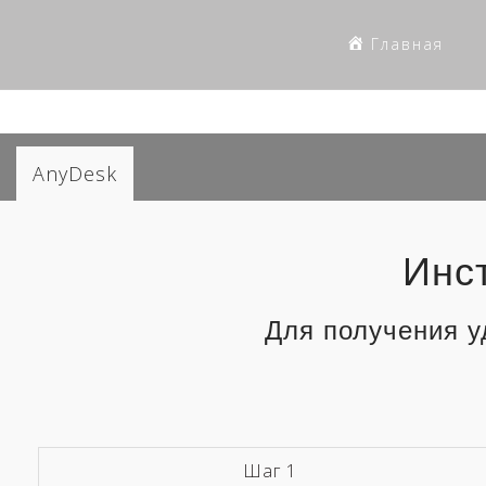
Skip
to
Главная
content
AnyDesk
Инс
Для получения 
Шаг 1